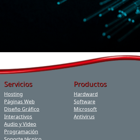
Servicios
Productos
Hosting
Hardward
Páginas Web
Software
Diseño Gráfico
Microsoft
Interactivos
Antivirus
Audio y Video
Programación
Soporte técnico